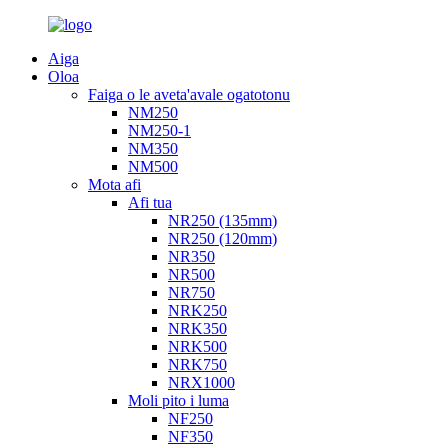
Aiga
Oloa
Faiga o le aveta'avale ogatotonu
NM250
NM250-1
NM350
NM500
Mota afi
Afi tua
NR250 (135mm)
NR250 (120mm)
NR350
NR500
NR750
NRK250
NRK350
NRK500
NRK750
NRX1000
Moli pito i luma
NF250
NF350