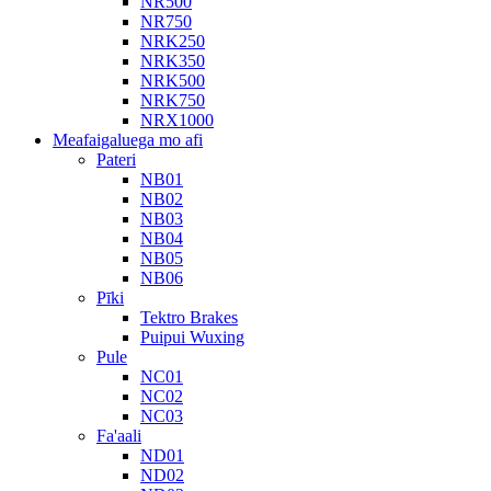
NR500
NR750
NRK250
NRK350
NRK500
NRK750
NRX1000
Meafaigaluega mo afi
Pateri
NB01
NB02
NB03
NB04
NB05
NB06
Pīki
Tektro Brakes
Puipui Wuxing
Pule
NC01
NC02
NC03
Fa'aali
ND01
ND02