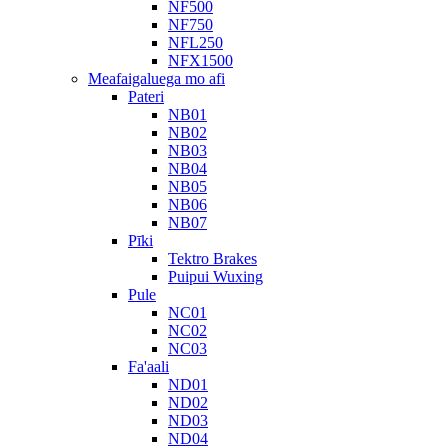
NF500
NF750
NFL250
NFX1500
Meafaigaluega mo afi
Pateri
NB01
NB02
NB03
NB04
NB05
NB06
NB07
Pīki
Tektro Brakes
Puipui Wuxing
Pule
NC01
NC02
NC03
Fa'aali
ND01
ND02
ND03
ND04