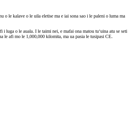
onu o le kalave o le uila eletise ma e iai sona sao i le paleni o luma ma
i i luga o le auala. I le taimi nei, e mafai ona matou tuʻuina atu se seti
ina le afi mo le 1,000,000 kilomita, ma ua pasia le tusipasi CE.