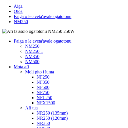
Aiga
Oloa
Faiga o le aveta'avale ogatotonu
NM250
Faiga o le aveta'avale ogatotonu
NM250
NM250-1
NM350
NM500
Mota afi
Moli pito i luma
NF250
NF350
NF500
NF750
NFL250
NFX1500
Afi tua
NR250 (135mm)
NR250 (120mm)
NR350