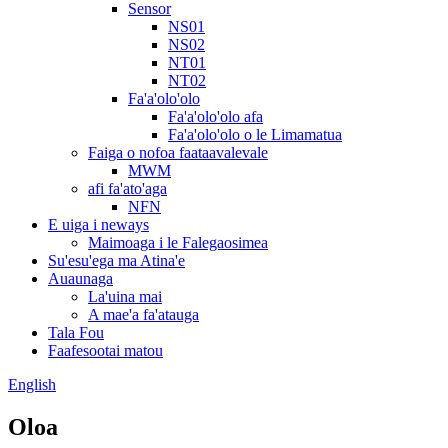
Sensor
NS01
NS02
NT01
NT02
Fa'a'olo'olo
Fa'a'olo'olo afa
Fa'a'olo'olo o le Limamatua
Faiga o nofoa faataavalevale
MWM
afi fa'ato'aga
NFN
E uiga i neways
Maimoaga i le Falegaosimea
Su'esu'ega ma Atina'e
Auaunaga
La'uina mai
A mae'a fa'atauga
Tala Fou
Faafesootai matou
English
Oloa