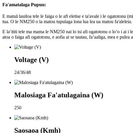
Fa'amatalaga Pupuu:
E matuā lauiloa tele le faiga o le afi eletise e ta'avale i le ogatotonu (
tua. O le NM250 o la matou tupulaga lona lua lea ua matou fa'aleleia.
E laʻititi tele ma mama le NM250 nai lo isi afi ogatotonu o loʻo i ai i le
atoa o faiga afi ogatotonu, e aofia ai se tautau, faʻaaliga, mea e pulea
Voltage (V)
24/36/48
Malosiaga Fa'atulagaina (W)
250
Saosaoa (Kmh)