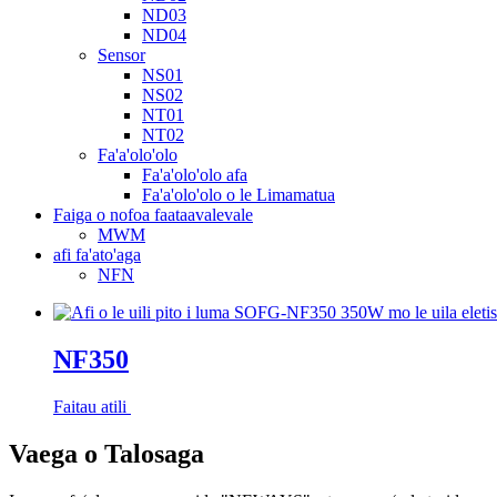
ND03
ND04
Sensor
NS01
NS02
NT01
NT02
Fa'a'olo'olo
Fa'a'olo'olo afa
Fa'a'olo'olo o le Limamatua
Faiga o nofoa faataavalevale
MWM
afi fa'ato'aga
NFN
NF350
Faitau atili
Vaega o Talosaga