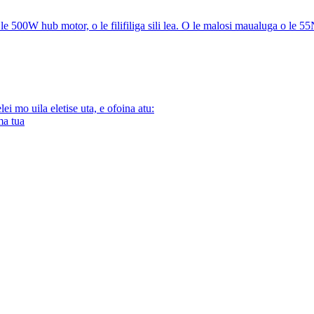
le 500W hub motor, o le filifiliga sili lea. O le malosi maualuga o le 5
i mo uila eletise uta, e ofoina atu:
ma tua