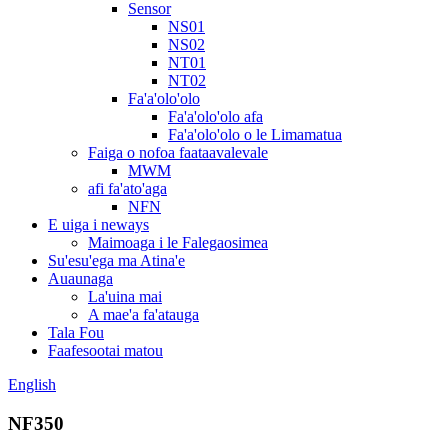
Sensor
NS01
NS02
NT01
NT02
Fa'a'olo'olo
Fa'a'olo'olo afa
Fa'a'olo'olo o le Limamatua
Faiga o nofoa faataavalevale
MWM
afi fa'ato'aga
NFN
E uiga i neways
Maimoaga i le Falegaosimea
Su'esu'ega ma Atina'e
Auaunaga
La'uina mai
A mae'a fa'atauga
Tala Fou
Faafesootai matou
English
NF350