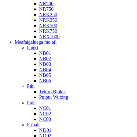
NR500
NR750
NRK250
NRK350
NRK500
NRK750
NRX1000
Meafaigaluega mo afi
Pateri
NB01
NB02
NB03
NB04
NB05
NB06
Pīki
Tektro Brakes
Puipui Wuxing
Pule
NC01
NC02
NC03
Fa'aali
ND01
ND02