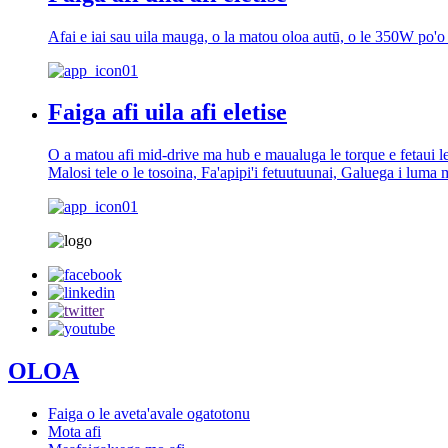
Afai e iai sau uila mauga, o la matou oloa autū, o le 350W po'o 
Faiga afi uila afi eletise
O a matou afi mid-drive ma hub e maualuga le torque e fetaui lele
Malosi tele o le tosoina, Fa'apipi'i fetuutuunai, Galuega i luma 
OLOA
Faiga o le aveta'avale ogatotonu
Mota afi