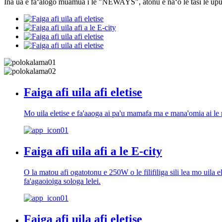
Ina ua e faʻalogo muamua i le "NEWAYS", atonu e naʻo le tasi le upu.
Faiga afi uila afi eletise
Mo uila eletise e fa'aaoga ai pa'u mamafa ma e mana'omia ai le m
Faiga afi uila afi a le E-city
O la matou afi ogatotonu e 250W o le filifiliga sili lea mo uila e
fa'agaoioiga sologa lelei.
Faiga afi uila afi eletise