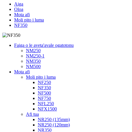
Aiga
Oloa
Mota afi
Moli pito i luma
NF350
Faiga o le aveta'avale ogatotonu
NM250
NM250-1
NM350
NM500
Mota afi
Moli pito i luma
NF250
NF350
NF500
NF750
NFL250
NFX1500
Afi tua
NR250 (135mm)
NR250 (120mm)
NR350