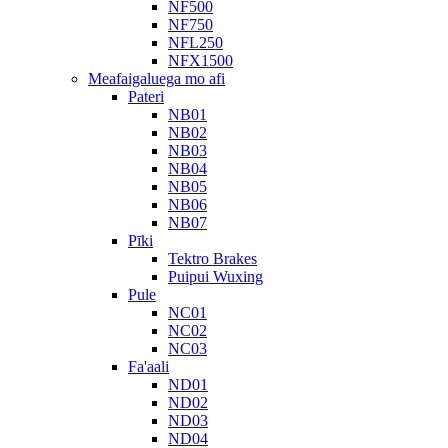
NF500
NF750
NFL250
NFX1500
Meafaigaluega mo afi
Pateri
NB01
NB02
NB03
NB04
NB05
NB06
NB07
Pīki
Tektro Brakes
Puipui Wuxing
Pule
NC01
NC02
NC03
Fa'aali
ND01
ND02
ND03
ND04