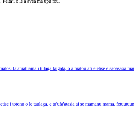
 Peitaʻi o le a avea ma upu fou.
alosi fa'atuatuaina i tulaga faigata, o a matou afi eletise e saoasaoa m
letise i totonu o le taulaga, e tu'ufa'atasia ai se mamanu mama, fetuutuun