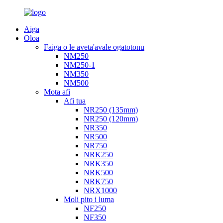
Aiga
Oloa
Faiga o le aveta'avale ogatotonu
NM250
NM250-1
NM350
NM500
Mota afi
Afi tua
NR250 (135mm)
NR250 (120mm)
NR350
NR500
NR750
NRK250
NRK350
NRK500
NRK750
NRX1000
Moli pito i luma
NF250
NF350