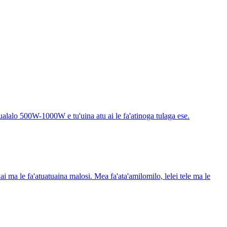
aualalo 500W-1000W e tu'uina atu ai le fa'atinoga tulaga ese.
ai ma le fa'atuatuaina malosi. Mea fa'ata'amilomilo, lelei tele ma le